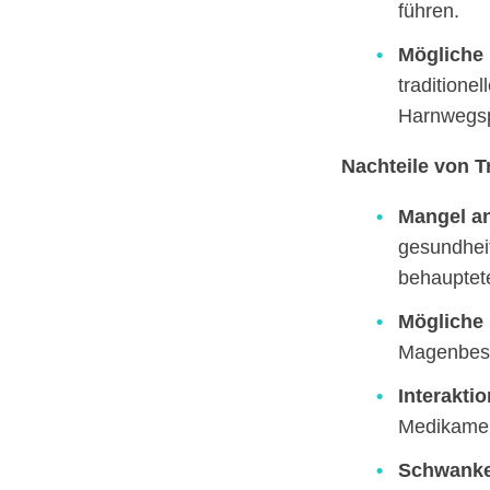
führen.
Mögliche 
traditione
Harnwegsp
Nachteile von Tr
Mangel an
gesundheit
behauptete
Mögliche
Magenbesc
Interakti
Medikamen
Schwanke