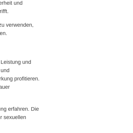
erheit und
fft.
s zu verwenden,
en.
e Leistung und
 und
kung profitieren.
dauer
ung erfahren. Die
r sexuellen