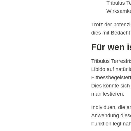
Tribulus T
Wirksamkei
Trotz der potenzi
dies mit Bedacht 
Für wen i
Tribulus Terrestr
Libido auf natür
Fitnessbegeister
Dies könnte sich
manifestieren.
Individuen, die a
Anwendung dieser
Funktion legt nah