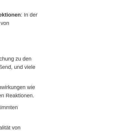
ektionen
: In der
 von
schung zu den
eßend, und viele
nwirkungen wie
n Reaktionen.
stimmten
lität von