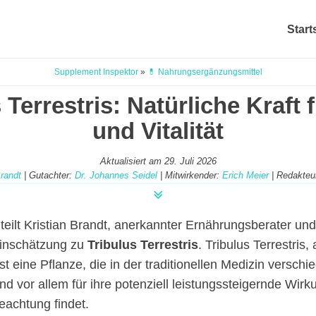
Start
Supplement Inspektor
»
💊 Nahrungsergänzungsmittel
 Terrestris: Natürliche Kraft 
und Vitalität
Aktualisiert am
29. Juli 2026
Brandt
| Gutachter:
Dr. Johannes Seidel
| Mitwirkender:
Erich Meier
| Redakteu
 teilt Kristian Brandt, anerkannter Ernährungsberater un
Einschätzung zu
Tribulus Terrestris
. Tribulus Terrestris
st eine Pflanze, die in der traditionellen Medizin versch
nd vor allem für ihre potenziell leistungssteigernde Wir
eachtung findet.