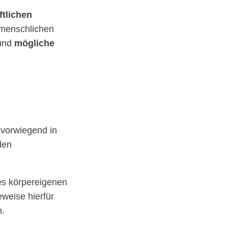
tlichen
menschlichen
und
mögliche
e vorwiegend in
den
des körpereigenen
weise hierfür
n.