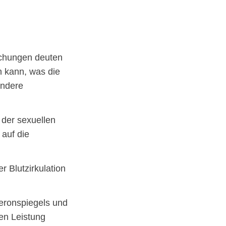
uchungen deuten
n kann, was die
ondere
 der sexuellen
auf die
r Blutzirkulation
teronspiegels und
hen Leistung