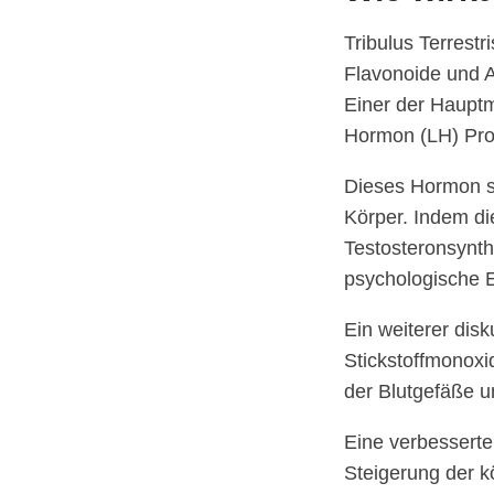
Tribulus Terrest
Flavonoide und A
Einer der Hauptm
Hormon (LH) Pro
Dieses Hormon sp
Körper. Indem di
Testosteronsynt
psychologische E
Ein weiterer disk
Stickstoffmonoxid
der Blutgefäße un
Eine verbesserte
Steigerung der kö