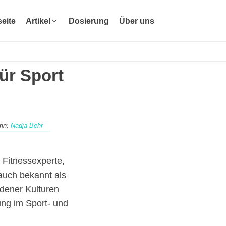
seite
Artikel
Dosierung
Über uns
für Sport
rin:
Nadja Behr
d Fitnessexperte,
, auch bekannt als
iedener Kulturen
kung im Sport- und