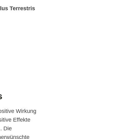
us Terrestris
s
positive Wirkung
tive Effekte
. Die
unerwünschte