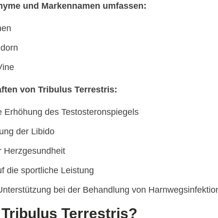
onyme und Markennamen umfassen:
hen
ldorn
Vine
ten von Tribulus Terrestris:
e Erhöhung des Testosteronspiegels
ung der Libido
r Herzgesundheit
uf die sportliche Leistung
Unterstützung bei der Behandlung von Harnwegsinfektio
 Tribulus Terrestris?