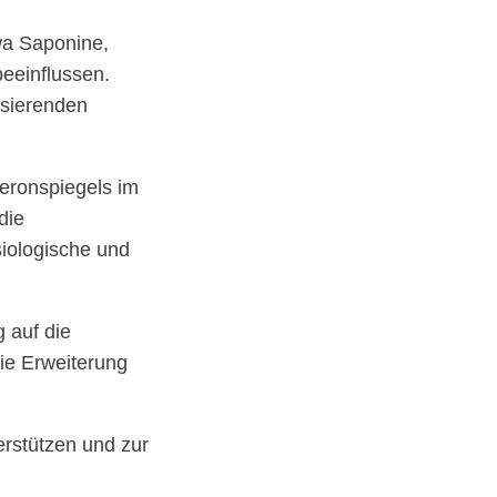
twa Saponine,
beeinflussen.
isierenden
teronspiegels im
die
iologische und
 auf die
die Erweiterung
erstützen und zur