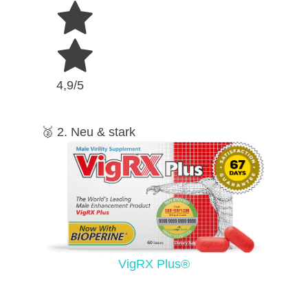
4,9/5
🥈 2. Neu & stark
VigRX Plus®