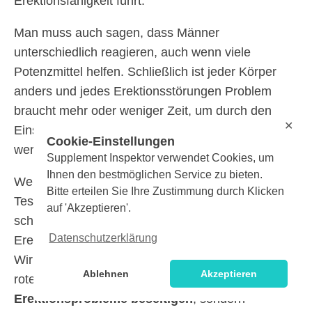
Erektionsfähigkeit führt.
Man muss auch sagen, dass Männer
unterschiedlich reagieren, auch wenn viele
Potenzmittel helfen. Schließlich ist jeder Körper
anders und jedes Erektionsstörungen Problem
braucht mehr oder weniger Zeit, um durch den
✕
Einsatz von Nahrungsergänzungsmitteln behoben
Cookie-Einstellungen
werden zu können.
Supplement Inspektor verwendet Cookies, um
Ihnen den bestmöglichen Service zu bieten.
Wenn es Ihnen jedoch lediglich darum geht, den
Bitte erteilen Sie Ihre Zustimmung durch Klicken
Testosteronspiegel und die sexuelle Erregung
auf 'Akzeptieren'.
schnell zu pushen, um Ihre sexuelle
Datenschutzerklärung
Erektionsfähigkeit zu verbessern, dann sollte die
Wirkung entsprechend zeitnah einsetzen. Hier wird
Ablehnen
Akzeptieren
roter Ginseng auch nicht sofort
alle
Erektionsprobleme beseitigen
, sondern