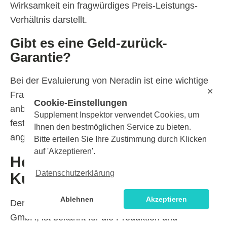
Wirksamkeit ein fragwürdiges Preis-Leistungs-
Verhältnis darstellt.
Gibt es eine Geld-zurück-
Garantie?
Bei der Evaluierung von Neradin ist eine wichtige
✕
Frage, ob der Hersteller eine Geld-zurück-Garantie
Cookie-Einstellungen
anbietet. Nach sorgfältiger Recherche konnte ich
Supplement Inspektor verwendet Cookies, um
feststellen, dass eine solche Garantie aktuell nicht
Ihnen den bestmöglichen Service zu bieten.
angeboten wird.
Bitte erteilen Sie Ihre Zustimmung durch Klicken
auf 'Akzeptieren'.
Herstellerinformationen und
Datenschutzerklärung
Kundenservice
Ablehnen
Akzeptieren
Der Hersteller von Neradin, die PharmaFGP
GmbH, ist bekannt für die Produktion und