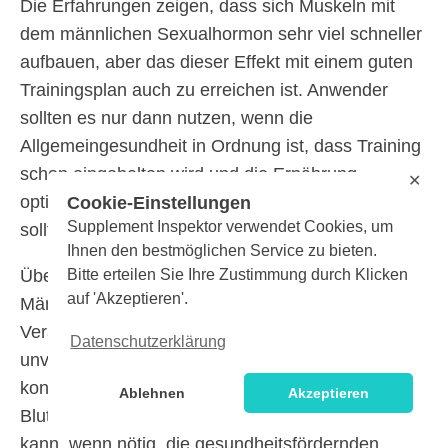
Die Erfahrungen zeigen, dass sich Muskeln mit
dem männlichen Sexualhormon sehr viel schneller
aufbauen, aber das dieser Effekt mit einem guten
Trainingsplan auch zu erreichen ist. Anwender
sollten es nur dann nutzen, wenn die
Allgemeingesundheit in Ordnung ist, dass Training
schon eingehalten wird und die Ernährung
✕
optimiert wurde. Auch die Dosierung ist wichtig und
Cookie-Einstellungen
Supplement Inspektor verwendet Cookies, um
sollte keinesfalls leichtfertig überschritten werden.
Ihnen den bestmöglichen Service zu bieten.
Bitte erteilen Sie Ihre Zustimmung durch Klicken
Über andere Erfahrungswerte verfügen viele
auf 'Akzeptieren'.
Männer über 45 Lebensjahre. Sobald diese
Veränderungen bei sich feststellen, sollten sie
Datenschutzerklärung
unverzüglich einen Arzt ihres Vertrauens
(16)
konsultieren.
Dieser prüft durch
Ablehnen
Akzeptieren
Blutuntersuchungen den Testosteronspiegel und
kann, wenn nötig, die gesundheitsfördernden