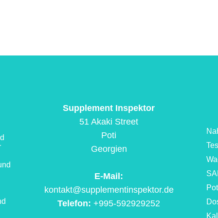
Supplement Inspektor
51 Akaki Street
Nah
Poti
nd
Tes
r
Georgien
Wa
 und
SA
E-Mail:
Pot
kontakt@supplementinspektor.de
nd
Dos
Telefon:
+995-592929252
Kal