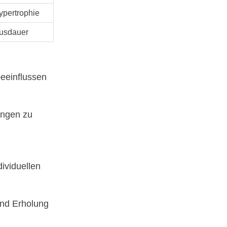
ypertrophie
usdauer
beeinflussen
zungen zu
dividuellen
nd Erholung