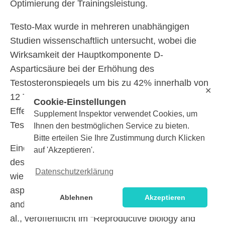
Optimierung der Trainingsleistung.
Testo-Max wurde in mehreren unabhängigen
Studien wissenschaftlich untersucht, wobei die
Wirksamkeit der Hauptkomponente D-
Asparticsäure bei der Erhöhung des
Testosteronspiegels um bis zu 42% innerhalb von
✕
12 Tagen nachgewiesen wurde, was die klinische
Cookie-Einstellungen
Effektivität des Produkts bei der natürlichen
Supplement Inspektor verwendet Cookies, um
Testosteronsteigerung belegt.
Ihnen den bestmöglichen Service zu bieten.
Bitte erteilen Sie Ihre Zustimmung durch Klicken
Eine Schlüsselkomponente ist D-Asparticsäure,
auf 'Akzeptieren'.
dessen Testosteron-steigernde Wirkung in Studien
Datenschutzerklärung
wie "The role and molecular mechanism of D-
aspartic acid in the release and synthesis of LH
Ablehnen
Akzeptieren
and testosterone in humans and rats" von Topo et
al., veröffentlicht im "Reproductive biology and