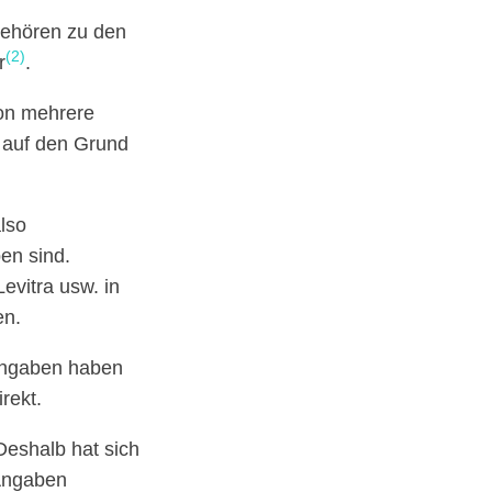
gehören zu den
(2)
r
.
ion mehrere
e auf den Grund
lso
en sind.
 Levitra usw. in
en.
 Angaben haben
rekt.
Deshalb hat sich
 Angaben