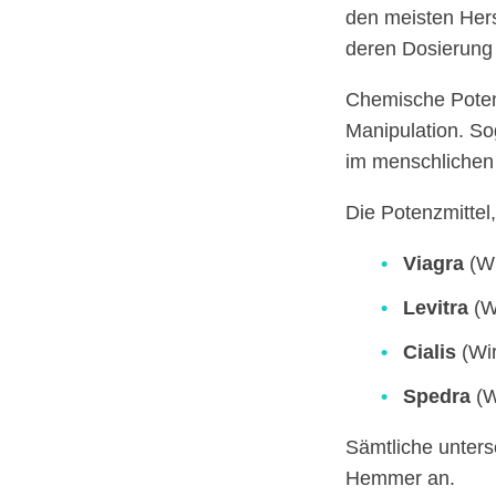
den meisten Hers
deren Dosierung e
Chemische Potenz
Manipulation. S
im menschlichen 
Die Potenzmittel
Viagra
(Wi
Levitra
(Wi
Cialis
(Wir
Spedra
(W
Sämtliche unter
Hemmer an.