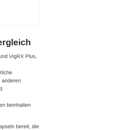
ergleich
 und VigRX Plus,
rliche
m anderen
d
len beinhalten
pseln bereit, die