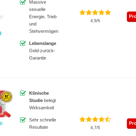
Massive
sexuelle
Pr
Energie, Trieb
4,9/5
und
Stehvermögen
8
Lebenslange
Geld-zurück-
Garantie
Klinische
Studie
belegt
Wirksamkeit
Sehr schnelle
Pr
®
Resultate
4,7/5