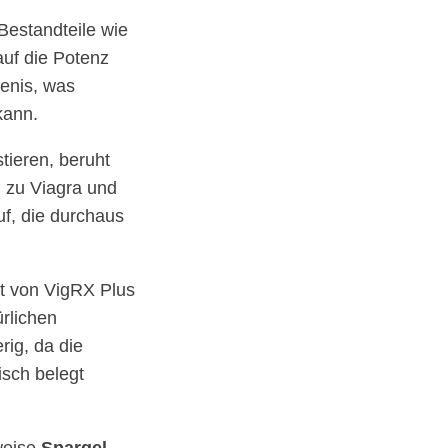
Bestandteile wie
auf die Potenz
Penis, was
kann.
tieren, beruht
n zu Viagra und
f, die durchaus
gt von VigRX Plus
ürlichen
rig, da die
isch belegt