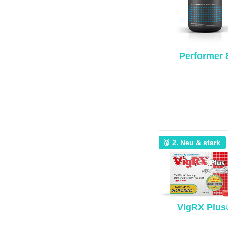
Performer 
🥈 2. Neu & stark
VigRX Plus