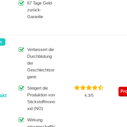
67 Tage Geld-
zurück-
Garantie
ch
Verbessert die
Durchblutung
der
Geschlechtsor
gane
Steigert die
Pr
Produktion von
akt
4,3/5
Stickstoffmono
xid (NO)
Wirkung
wissenschaftlic