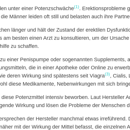
(1)
den unter einer Potenzschwäche
. Erektionsprobleme 
ie Männer leiden oft still und belasten auch ihre Partne
hen länger und hält der Zustand der erektilen Dysfunkt
s am besten einen Arzt zu konsultieren, um der Ursach
ilfe zu schaffen.
n zu einer Penispumpe oder sogenannten Supplements, a
gsmitteln, die in einer Apotheke oder Online zu erwerb
(3)
wie deren Wirkung sind spätestens seit Viagra
, Cialis,
ohl diese Medikamente, Nebenwirkungen mit sich bring
iese Potenzmittel intensiv beworben. Laut Hersteller
agende Wirkung und lösen die Probleme der Menschen di
Versprechen der Hersteller manchmal etwas irreführend. 
näher mit der Wirkung der Mittel befasst, die einzelnen