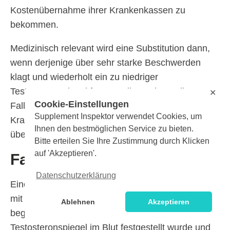
Kostenübernahme ihrer Krankenkassen zu
bekommen.
Medizinisch relevant wird eine Substitution dann,
wenn derjenige über sehr starke Beschwerden
klagt und wiederholt ein zu niedriger
Testosteronspiegel festgestellt wurde. In diesem
✕
Cookie-Einstellungen
Fall stehen die Chancen gut, dass eine
Supplement Inspektor verwendet Cookies, um
Krankenkasse die Kosten im vollem Umfang
Ihnen den bestmöglichen Service zu bieten.
übernimmt.
Bitte erteilen Sie Ihre Zustimmung durch Klicken
auf 'Akzeptieren'.
Fazit
Datenschutzerklärung
Eine Testosteronersatztherapie wird bei Männern
mit einem klinisch manifestierten Androgen-Defizit
Ablehnen
Akzeptieren
begonnen, wenn wiederholt ein zu niedriger
Testosteronspiegel im Blut festgestellt wurde und