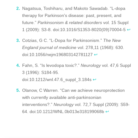
oder Langzeitanwendung auch negative Effekte
Nagatsua, Toshiharu, and Makoto Sawadab. “L-dopa
auftreten.
therapy for Parkinson's disease: past, present, and
future.”
Parkinsonism & related disorders
vol. 15 Suppl
1 (2009): S3-8. doi:10.1016/S1353-8020(09)70004-5
↩
Cotzias, G C. “L-Dopa for Parkinsonism.”
The New
England journal of medicine
vol. 278,11 (1968): 630.
doi:10.1056/nejm196803142781127
↩
Fahn, S. “Is levodopa toxic?.”
Neurology
vol. 47,6 Suppl
3 (1996): S184-95.
doi:10.1212/wnl.47.6_suppl_3.184s
↩
Olanow, C Warren. “Can we achieve neuroprotection
with currently available anti-parkinsonian
interventions?.”
Neurology
vol. 72,7 Suppl (2009): S59-
64. doi:10.1212/WNL.0b013e318199068b
↩