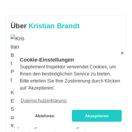
Über
Kristian Brandt
✕
Cookie-Einstellungen
Supplement Inspektor verwendet Cookies, um
Ihnen den bestmöglichen Service zu bieten.
Bitte erteilen Sie Ihre Zustimmung durch Klicken
auf 'Akzeptieren'.
Kristian Brandt ist ein erfahrener
Ernährungsberater und Fitnessexperte mit den
Datenschutzerklärung
Schwerpunkten Bodybuilding, Fitnesstraining
Ablehnen
Akzeptieren
und Sporternährung. Als Autor bei Supplement
Inspektor gibt er sein umfangreiches Wissen