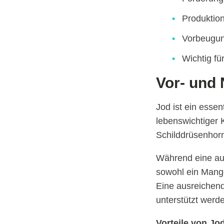
Produktio
Vorbeugun
Wichtig fü
Vor- und 
Jod ist ein essen
lebenswichtiger 
Schilddrüsenhor
Während eine aus
sowohl ein Mange
Eine ausreichen
unterstützt werd
Vorteile von Jo