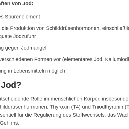
ften von Jod:
les Spurenelement
r die Produktion von Schilddrüsenhormonen, einschließlic
quate Jodzufuhr
ng gegen Jodmangel
verschiedenen Formen vor (elementares Jod, Kaliumiodi
ng in Lebensmitteln möglich
 Jod?
entscheidende Rolle im menschlichen Körper, insbesonder
ilddrüsenhormonen, Thyroxin (T4) und Triiodthyronin (T
entiell für die Regulierung des Stoffwechsels, das Wac
Gehirns.