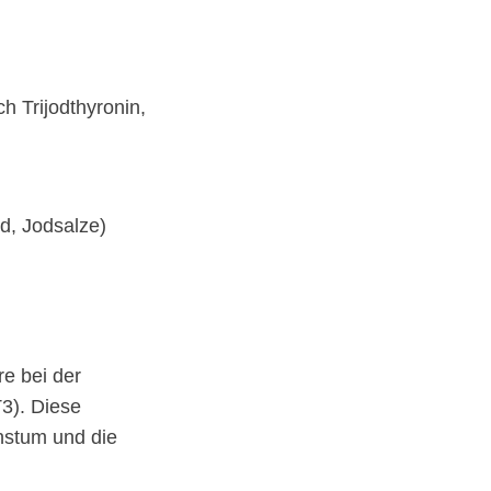
h Trijodthyronin,
d, Jodsalze)
e bei der
3). Diese
hstum und die