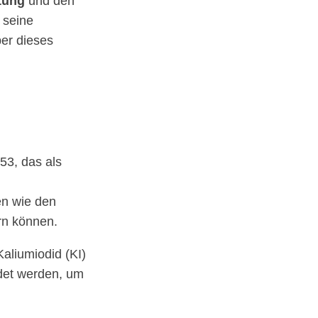
tung
und den
 seine
er dieses
53, das als
en wie den
rn können.
aliumiodid (KI)
ndet werden, um