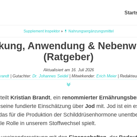
Start
Supplement Inspektor
»
💊 Nahrungsergänzungsmittel
rkung, Anwendung & Nebenw
(Ratgeber)
Aktualisiert am
16. Juli 2026
Brandt
| Gutachter:
Dr. Johannes Seidel
| Mitwirkender:
Erich Meier
| Redakteu
teilt
Kristian Brandt
, ein
renommierter Ernährungsbe
 seine fundierte Einschätzung über
Jod
mit. Jod ist ein e
as für die Produktion der Schilddrüsenhormone unentbeh
le Rolle in unserem Stoffwechsel spielt.