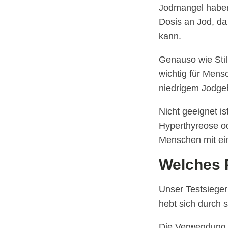
Jodmangel haben,
Dosis an Jod, da
kann.
Genauso wie Stil
wichtig für Mens
niedrigem Jodgeh
Nicht geeignet i
Hyperthyreose od
Menschen mit ein
Welches P
Unser Testsieger
hebt sich durch s
Die Verwendung v