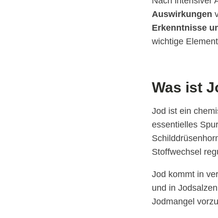
Nach intensiver
Auswirkungen
v
Erkenntnisse u
wichtige Element 
Was ist 
Jod ist ein chem
essentielles Spu
Schilddrüsenhor
Stoffwechsel reg
Jod kommt in ver
und in Jodsalzen
Jodmangel vorz