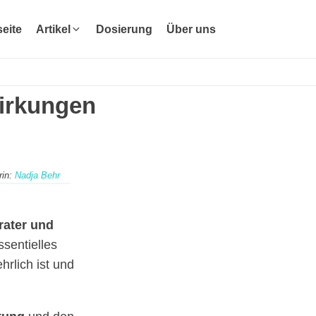
seite
Artikel
Dosierung
Über uns
irkungen
rin:
Nadja Behr
rater und
ssentielles
rlich ist und