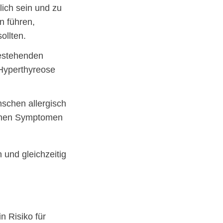
ich sein und zu
n führen,
ollten.
estehenden
Hyperthyreose
schen allergisch
schen Symptomen
 und gleichzeitig
n Risiko für