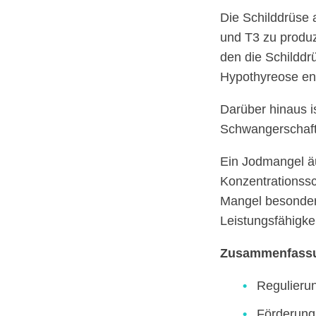
Die Schilddrüse 
und T3 zu produz
den die Schilddr
Hypothyreose en
Darüber hinaus i
Schwangerschaft
Ein Jodmangel äu
Konzentrationssc
Mangel besonders
Leistungsfähigke
Zusammenfassun
Regulieru
Förderung