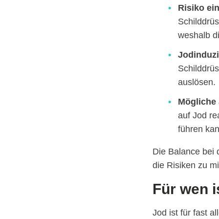
Risiko ei
Schilddrü
weshalb di
Jodinduzi
Schilddrü
auslösen.
Mögliche 
auf Jod r
führen kan
Die Balance bei d
die Risiken zu m
Für wen i
Jod ist für fast 