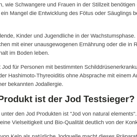
 wie Schwangere und Frauen in der Stillzeit benötigen
 ein Mangel die Entwicklung des Fötus oder Säuglings b
lende, Kinder und Jugendliche in der Wachstumsphase. 
chen mit einer unausgewogenen Ernährung oder die in 
alt im Boden leben.
st Jod für Personen mit bestimmten Schilddrüsenerkrank
er Hashimoto-Thyreoiditis ohne Absprache mit einem Arz
er bekannten Jodallergie.
rodukt ist der Jod Testsieger?
 unter den Jod Produkten ist "Jod von natural elements"
eine Vielseitigkeit und Bio-Qualität deutlich von der Kon
on Kelp als natürliche Jodquelle macht dieses Präpara