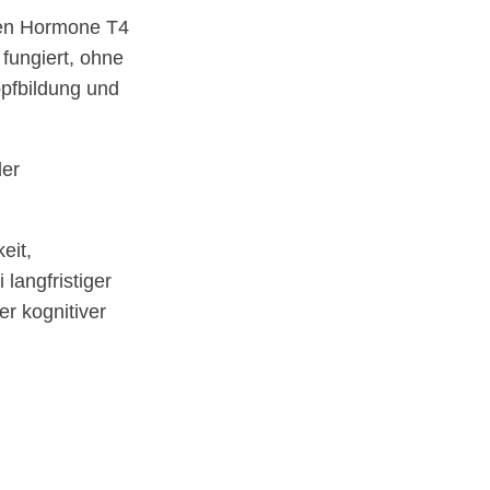
gen Hormone T4
fungiert, ohne
opfbildung und
der
eit,
langfristiger
r kognitiver