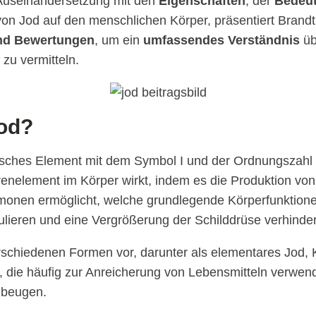
 Auseinandersetzung mit den
Eigenschaften
, der
Bedeu
on Jod auf den menschlichen Körper, präsentiert Brandt
nd Bewertungen
, um ein
umfassendes Verständnis
üb
zu vermitteln.
Jod?
isches Element mit dem Symbol I und der Ordnungszahl 
renelement im Körper wirkt, indem es die Produktion von
monen ermöglicht, welche grundlegende Körperfunktion
ulieren und eine Vergrößerung der Schilddrüse verhinde
schiedenen Formen vor, darunter als elementares Jod, K
, die häufig zur Anreicherung von Lebensmitteln verwe
ubeugen.