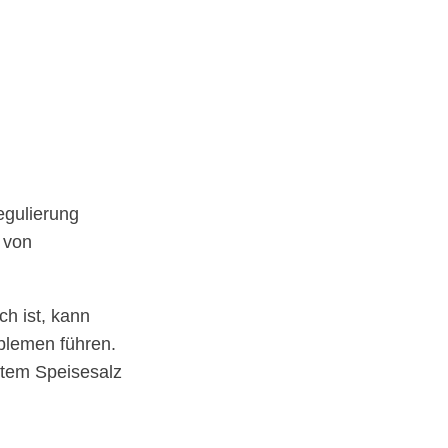
egulierung
 von
h ist, kann
blemen führen.
rtem Speisesalz