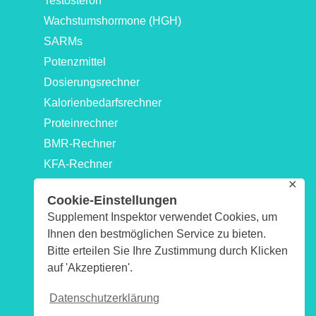
Testosteron
Wachstumshormone (HGH)
SARMs
Potenzmittel
Dosierungsrechner
Kalorienbedarfsrechner
Proteinrechner
BMR-Rechner
KFA-Rechner
✕
Idealgewicht-Rechner
Cookie-Einstellungen
Kraftwerte-Rechner: 1RM & Maximalkraftrechner
Supplement Inspektor verwendet Cookies, um
Biologisches-Alter-Rechner
Ihnen den bestmöglichen Service zu bieten.
Impressum
Bitte erteilen Sie Ihre Zustimmung durch Klicken
Datenschutzerklärung
auf 'Akzeptieren'.
Sitemap
Datenschutzerklärung