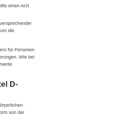
lte einen Arzt
lversprechender
 um die
ers für Personen
erungen. Wie bei
mierte
el D-
örperlichen
norm von der