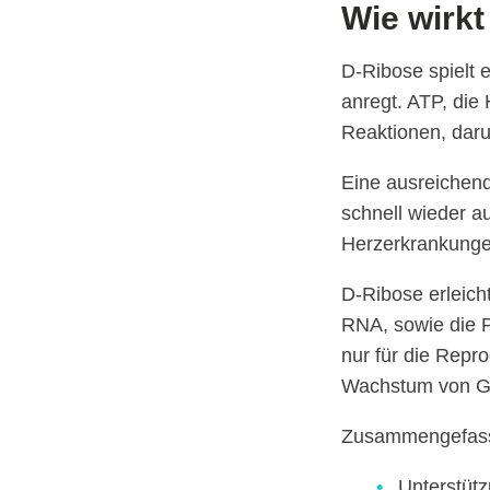
Wie wirk
D-Ribose spielt 
anregt. ATP, die 
Reaktionen, dar
Eine ausreichend
schnell wieder au
Herzerkrankungen
D-Ribose erleich
RNA, sowie die P
nur für die Repr
Wachstum von 
Zusammengefasst
Unterstüt