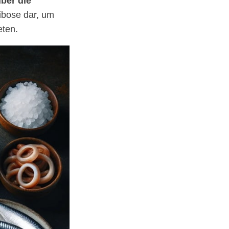
ber die
bose dar, um
eten.