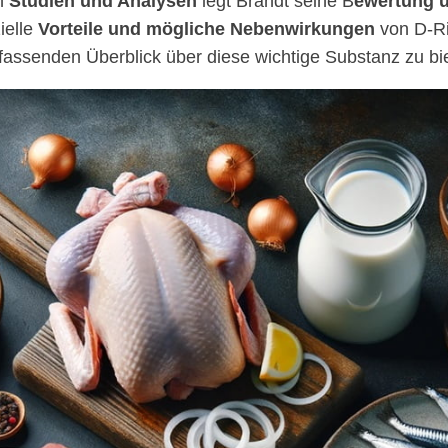
en
Studien und Analysen
legt Brandt seine B
ewertung ü
ielle
Vorteile und mögliche Nebenwirkungen
von D-Ri
assenden Überblick über diese wichtige Substanz zu bi