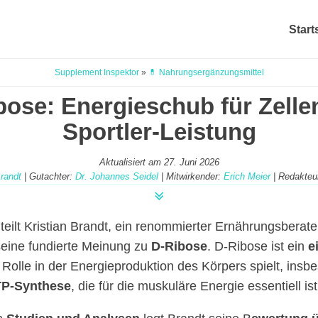
Start
Supplement Inspektor
»
💊 Nahrungsergänzungsmittel
bose: Energieschub für Zelle
Sportler-Leistung
Aktualisiert am
27. Juni 2026
Brandt
| Gutachter:
Dr. Johannes Seidel
| Mitwirkender:
Erich Meier
| Redakteu
 teilt Kristian Brandt, ein renommierter Ernährungsberat
seine fundierte Meinung zu
D-Ribose
. D-Ribose ist ein
e
 Rolle in der Energieproduktion des Körpers spielt, insb
P-Synthese
, die für die muskuläre Energie essentiell ist