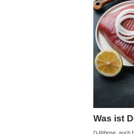
Was ist 
D-Ribose, auch b