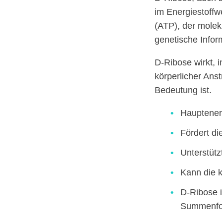
im Energiestoffw
(ATP), der molek
genetische Infor
D-Ribose wirkt, 
körperlicher Ans
Bedeutung ist.
Hauptenerg
Fördert di
Unterstütz
Kann die k
D-Ribose i
Summenfor