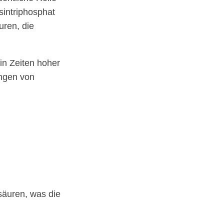
sintriphosphat
uren, die
in Zeiten hoher
ungen von
säuren, was die