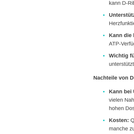
kann D-Rib
Unterstüt
Herzfunkt
Kann die 
ATP-Verfü
Wichtig f
unterstütz
Nachteile von D
Kann bei 
vielen Na
hohen Dos
Kosten:
Qu
manche zu