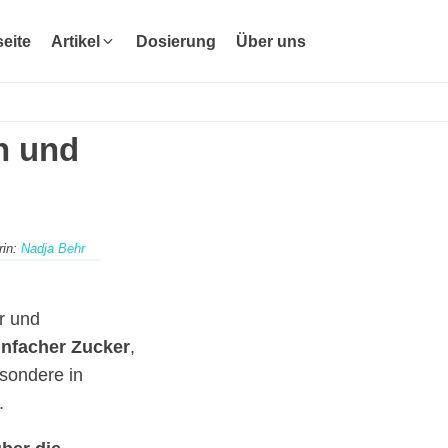
seite
Artikel
Dosierung
Über uns
n und
rin:
Nadja Behr
er und
infacher Zucker
,
esondere in
.