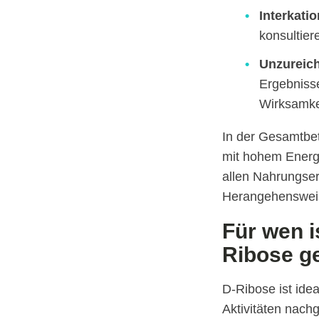
Interkati
konsultie
Unzureic
Ergebnisse
Wirksamkei
In der Gesamtbet
mit hohem Energi
allen Nahrungser
Herangehenswei
Für wen 
Ribose g
D-Ribose ist idea
Aktivitäten nach