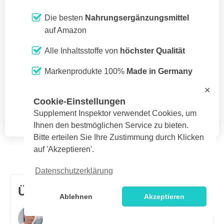
Die besten
Nahrungsergänzungsmittel
auf Amazon
Alle Inhaltsstoffe von
höchster Qualität
Markenprodukte 100%
Made in Germany
✕
Cookie-Einstellungen
Shop besuchen ➔
Supplement Inspektor verwendet Cookies, um
Ihnen den bestmöglichen Service zu bieten.
Bitte erteilen Sie Ihre Zustimmung durch Klicken
auf 'Akzeptieren'.
Datenschutzerklärung
Über
Kristian Brandt
Ablehnen
Akzeptieren