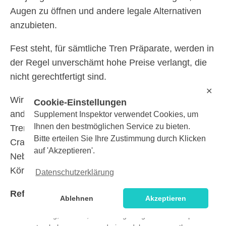
Augen zu öffnen und andere legale Alternativen
anzubieten.
Fest steht, für sämtliche Tren Präparate, werden in
der Regel unverschämt hohe Preise verlangt, die
nicht gerechtfertigt sind.
✕
Wir waren auf der Suche und genauso sollten sich
Cookie-Einstellungen
andere Anwender die Zeit nehmen, und nach
Supplement Inspektor verwendet Cookies, um
Ihnen den bestmöglichen Service zu bieten.
Trenbolonacetat Alternativen, wie zum Beispiel
Bitte erteilen Sie Ihre Zustimmung durch Klicken
Crazy Bulk Ausschau halten, die weder
auf 'Akzeptieren'.
Nebenwirkungen aufweisen, oder ansonsten ihren
Körper negativ beeinflussen.
Datenschutzerklärung
Referenzen
Ablehnen
Akzeptieren
Zhang, Shaozhi, and Xizeng Feng. “Effect of 17β-