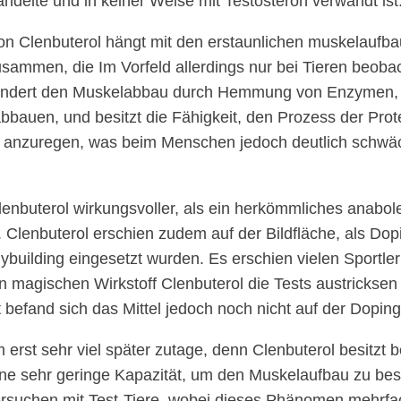
andelte und in keiner Weise mit Testosteron verwandt ist
von Clenbuterol hängt mit den erstaunlichen muskelaufb
sammen, die Im Vorfeld allerdings nur bei Tieren beoba
hindert den Muskelabbau durch Hemmung von Enzymen, 
bbauen, und besitzt die Fähigkeit, den Prozess der Pro
rk anzuregen, was beim Menschen jedoch deutlich schwä
enbuterol wirkungsvoller, als ein herkömmliches anabol
Clenbuterol erschien zudem auf der Bildfläche, als Dop
uilding eingesetzt wurden. Es erschien vielen Sportlern 
magischen Wirkstoff Clenbuterol die Tests austricksen
befand sich das Mittel jedoch noch nicht auf der Dopingl
 erst sehr viel später zutage, denn Clenbuterol besitzt
ine sehr geringe Kapazität, um den Muskelaufbau zu be
rsuchen mit Test-Tiere, wobei dieses Phänomen mehrfa