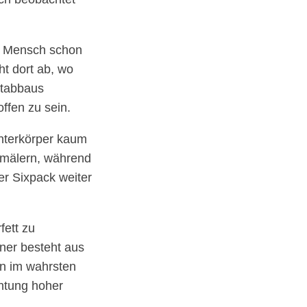
er Mensch schon
ht dort ab, wo
ttabbaus
ffen zu sein.
Unterkörper kaum
chmälern, während
er Sixpack weiter
fett zu
iner besteht aus
rn im wahrsten
htung hoher