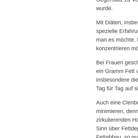
wurde.
Mit Diäten, insb
spezielle Erfahr
man es möchte. B
konzentrieren mö
Bei Frauen gesch
ein Gramm Fett v
insbesondere die
Tag für Tag auf s
Auch eine Clenbut
minimieren, denn 
zirkulierenden H
Sinn über Fettde
Fettabbau, so gut