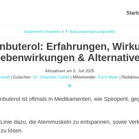
Start
Supplement Inspektor
»
💊 Nahrungsergänzungsmittel
nbuterol: Erfahrungen, Wirk
ebenwirkungen & Alternativ
Aktualisiert am
6. Juli 2026
Brandt
| Gutachter:
Dr. Johannes Seidel
| Mitwirkender:
Erich Meier
| Redakteu
enbuterol ist oftmals in Medikamenten, wie Spiropent, g
er Linie dazu, die Atemmuskeln zu entspannen, sowie Ve
 zu lösen.