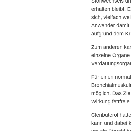
Stoffwechsels un
erhalten bleibt. 
sich, vielfach w
Anwender damit r
aufgrund dem Kri
Zum anderen kann
einzelne Organe g
Verdauungsorgan
Für einen normal
Bronchialmuskula
möglich. Das Zie
Wirkung fettfrei
Clenbuterol hatte
kann und dabei k