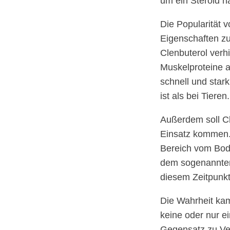
um ein Steroid h
Die Popularität 
Eigenschaften zu
Clenbuterol ver
Muskelproteine a
schnell und sta
ist als bei Tieren.
Außerdem soll Cl
Einsatz kommen. 
Bereich vom Bodyb
dem sogenannten 
diesem Zeitpunkt 
Die Wahrheit kam
keine oder nur e
Gegensatz zu Ve