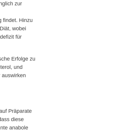
glich zur
findet. Hinzu
Diät, wobei
efizit für
sche Erfolge zu
terol, und
r auswirken
auf Präparate
dass diese
annte anabole