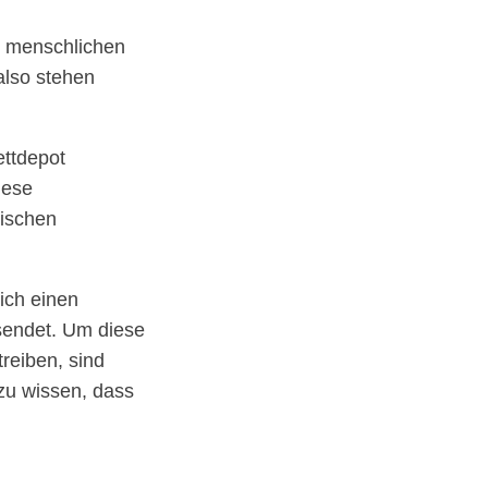
im menschlichen
also stehen
ttdepot
iese
tischen
ich einen
tsendet. Um diese
reiben, sind
zu wissen, dass