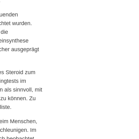
.
auenden
chtet wurden.
die
teinsynthese
cher ausgeprägt
es Steroid zum
ingtests im
als sinnvoll, mit
 zu können. Zu
iste.
 beim Menschen,
schleunigen. Im
ch beobachtet