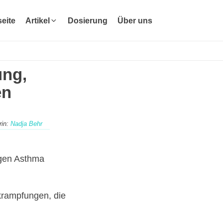
seite
Artikel
Dosierung
Über uns
ung,
en
rin:
Nadja Behr
egen Asthma
rkrampfungen, die