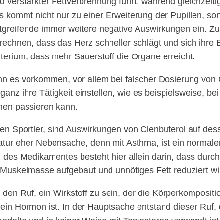
d verstärkter Fettverbrennung führt, während gleichzei
Es kommt nicht nur zu einer Erweiterung der Pupillen, so
eitgreifende immer weitere negative Auswirkungen ein. 
echnen, dass das Herz schneller schlägt und sich ihre 
terium, dass mehr Sauerstoff die Organe erreicht.
 es vorkommen, vor allem bei falscher Dosierung von 
anz ihre Tätigkeit einstellen, wie es beispielsweise, be
en passieren kann.
en Sportler, sind Auswirkungen von Clenbuterol auf des
tur eher Nebensache, denn mit Asthma, ist ein normale
l des Medikamentes besteht hier allein darin, dass durc
e Muskelmasse aufgebaut und unnötiges Fett reduziert wi
 den Ruf, ein Wirkstoff zu sein, der die Körperkompositi
ein Hormon ist. In der Hauptsache entstand dieser Ruf, d