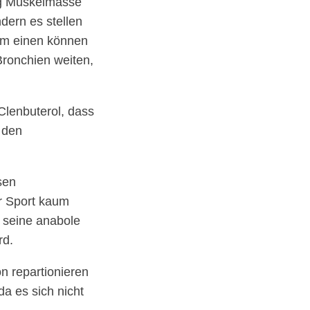
tig Muskelmasse
ndern es stellen
Zum einen können
Bronchien weiten,
Clenbuterol, dass
i den
sen
r Sport kaum
h seine anabole
rd.
on repartionieren
a es sich nicht