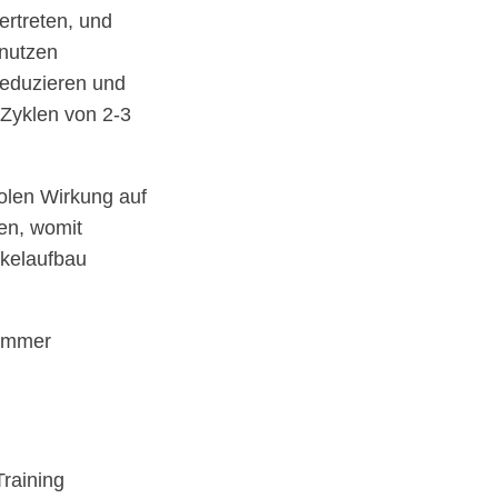
ertreten, und
 nutzen
reduzieren und
 Zyklen von 2-3
bolen Wirkung auf
en, womit
skelaufbau
 immer
raining