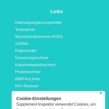
Links
Nahrungsergänzungsmittel
Testosteron
Wachstumshormone (HGH)
SARMs
Potenzmittel
Dosierungsrechner
Kalorienbedarfsrechner
Proteinrechner
BMR-Rechner
KFA-Rechner
✕
Idealgewicht-Rechner
Cookie-Einstellungen
Kraftwerte-Rechner: 1RM & Maximalkraftrechner
Supplement Inspektor verwendet Cookies, um
Biologisches-Alter-Rechner