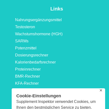
Links
Nahrungsergänzungsmittel
Testosteron
Wachstumshormone (HGH)
SARMs
Potenzmittel
Dosierungsrechner
Kalorienbedarfsrechner
Proteinrechner
BMR-Rechner
KFA-Rechner
✕
Idealgewicht-Rechner
Cookie-Einstellungen
Kraftwerte-Rechner: 1RM & Maximalkraftrechner
Supplement Inspektor verwendet Cookies, um
Biologisches-Alter-Rechner
Ihnen den bestmöglichen Service zu bieten.