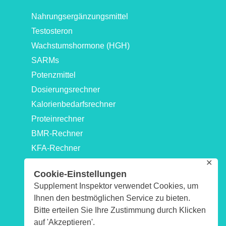
Nahrungsergänzungsmittel
Testosteron
Wachstumshormone (HGH)
SARMs
Potenzmittel
Dosierungsrechner
Kalorienbedarfsrechner
Proteinrechner
BMR-Rechner
KFA-Rechner
✕
Idealgewicht-Rechner
Cookie-Einstellungen
Kraftwerte-Rechner: 1RM & Maximalkraftrechner
Supplement Inspektor verwendet Cookies, um
Biologisches-Alter-Rechner
Ihnen den bestmöglichen Service zu bieten.
Impressum
Bitte erteilen Sie Ihre Zustimmung durch Klicken
Datenschutzerklärung
auf 'Akzeptieren'.