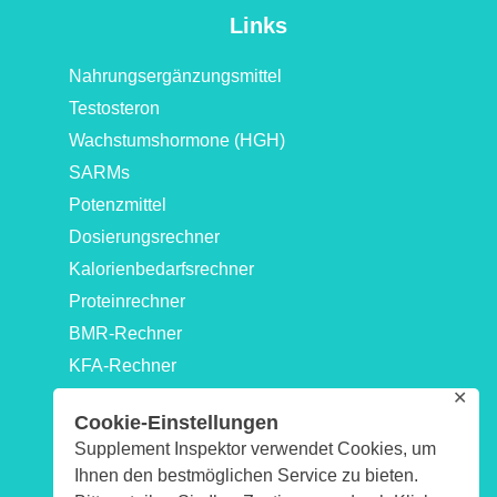
Links
Nahrungsergänzungsmittel
Testosteron
Wachstumshormone (HGH)
SARMs
Potenzmittel
Dosierungsrechner
Kalorienbedarfsrechner
Proteinrechner
BMR-Rechner
KFA-Rechner
✕
Idealgewicht-Rechner
Cookie-Einstellungen
Kraftwerte-Rechner: 1RM & Maximalkraftrechner
Supplement Inspektor verwendet Cookies, um
Biologisches-Alter-Rechner
Ihnen den bestmöglichen Service zu bieten.
Impressum